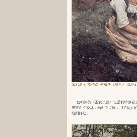
朱利斯·巴斯蒂昂·勒帕热《垛草》 油画 1
勒帕热的《圣女贞德》也是我特别喜
丰富而不凌乱，画面中贞德，用了精妙
恰到好处。