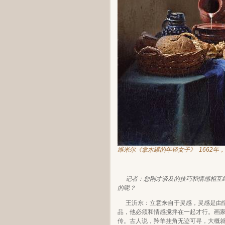
维米尔《拿水罐的年轻女子》 1662年，尺寸：4
记者：您刚才谈及的技巧和情感相互
的呢？
王沂东：立意来自于灵感，灵感是由
品，他必须和情感搅拌在一起才行。画
传。古人说，羚羊挂角无迹可寻，大概