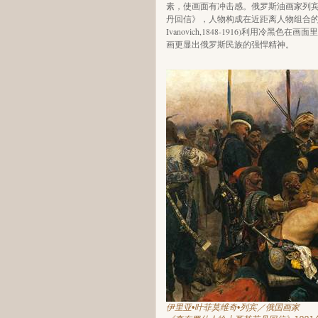
素，使画面有冲击感。俄罗斯油画家列宾（Ilya Y
丹回信》，人物构成在近距离人物组合的张力，
Ivanovich,1848-1916)利用
画更显出俄罗斯民族的强悍精神。
伊里亚•叶菲莫维奇•列宾／俄国画家