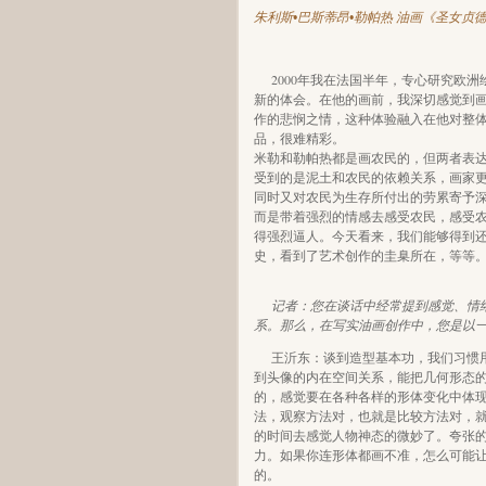
朱利斯•巴斯蒂昂•勒帕热
油画《圣女贞德》18
2000年我在法国半年，专心研究欧
新的体会。在他的画前，我深切感觉到
作的悲悯之情，这种体验融入在他对整
品，很难精彩。
米勒和勒帕热都是画农民的，但两者表
受到的是泥土和农民的依赖关系，画家
同时又对农民为生存所付出的劳累寄予
而是带着强烈的情感去感受农民，感受
得强烈逼人。今天看来，我们能够得到
史，看到了艺术创作的圭臬所在，等等
记者：您在谈话中经常提到感觉、情
系。那么，在写实油画创作中，您是以
王沂东：谈到造型基本功，我们习惯
到头像的内在空间关系，能把几何形态
的，感觉要在各种各样的形体变化中体
法，观察方法对，也就是比较方法对，
的时间去感觉人物神态的微妙了。夸张
力。如果你连形体都画不准，怎么可能
的。