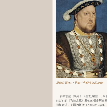
荷尔拜因1537英格兰亨利八世的肖像
勒帕热的《垛草》《圣女贞德》，米勒的《拾穗
1825）的《马拉之死》及他的很多历史画，德国
画和素描，美国的怀斯（Andrew Wyet