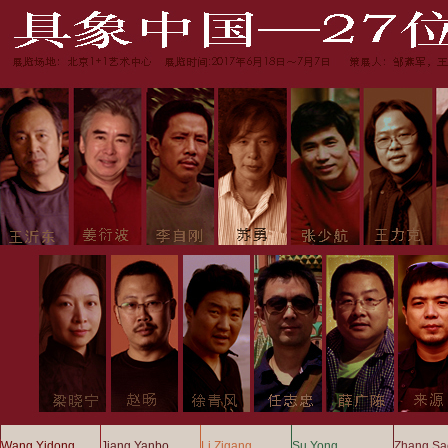
Wang Yidong
Jiang Yanbo
Li Zigang
Su Yong
Zhang S