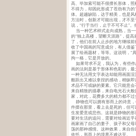
高、毕加索可能不很擅长形体，照
不得力，却因此形成了苍劲有力的
体。超越缺陷，达于精美，也是风
方法时，创新才可能出现，才不至
说，“行于当行，止于不可不止”
当一种艺术样式走向成熟，当一
的“独上高楼，望断天涯路”，提高
了，他们在前人止步的地方继续前
收了中国画的写意成分，有人借鉴
展了绘画题材，等等。这说明，“
拘一格，它是开放的。
如果苛求不足，我认为，有些作
画的法则是基于形体和色彩的，最
一种无法用文字表达却能用画面渲
般跃出又难以拿捏的感动，稍纵即
术品不可或缺的要素。它只能意会
来自精致的描摹，来自电光石火般
家，对此，花费多大的精力都不过
静物也可以拥有形而上的诗意，
件摆在那里，看上去是死的，但可
生发爱意或悲伤。这就是静物的形
要对生活的追问，需要对绘画近乎
画家画了自己的妻子、孩子和父母
荡的那种感情。这种效果，来自你
依托，形而上的境界不难达至。