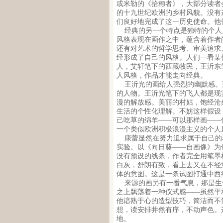
或米勒的《拾穗者》，大部分读者
的十九世纪欧洲的乡村风貌。没有
们良好地完成了这一历史使命。他
经典的另一个特点是独特的个人
风格表现在画作之中，蕴含着作者
还有对艺术的哲学思考、审美追求
经形成了自己的风格。人们一看某
人，艾轩笔下的西藏牧民，王沂东
人风格，作品才能走向经典。
王沂光的画给人强烈的幽默感。
的人物。王沂光笔下的飞人都是现
漫的解放感。美丽的村姑，饱经沧
生活的个性化理解。不妨这样假设
己吃草的绵羊——可以那样画——
一个类似欧洲积极浪漫主义的个人
康蕾显然在努力追求属于自己的
实验。以《向日葵——自画像》为
没有预设的线条，作者完全用笔墨
白灰，舒朗有致，看上去又在不经
体的意图。这是一条试图打通中西
来源的画另有一番气息，那是生
之上飘荡着一种仪式感——虽然平
他谙熟于心的造型技巧，简洁而不
想，读安排井然有序，不动声色。
地。