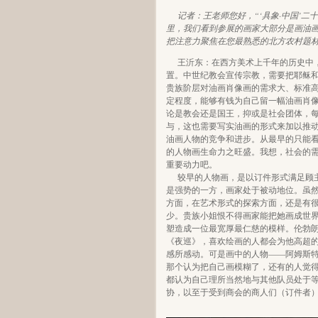
记者：王老师您好，“‘具象·中国’二
里，我们看到参展的画家大部分是画油
把注意力聚焦在您最熟悉的北方农村题
王沂东：在西方美术上千年的历史中
置。中世纪教会宣传宗教，需要把耶稣
贵族阶层对油画肖像画的需求大、标准
定程度，能够有钱为自己留一幅油画肖
论是教会还是国王，抑或是社会团体，
与，这也需要写实油画的形式来加以推
油画人物的竞争和进步。从最早的只能
的人物画生命力之旺盛。我想，社会的
重要动力吧。
较早的人物画，是以订件形式满足顾
是强势的一方，画家处于被动地位。虽
方面，在艺术形式的探索方面，还是有
少。贵族小姐恨不得画家能把她画成世
塑造成一位最宽厚最仁慈的模样。伦勃朗（Rembran
《夜巡》，喜欢绘画的人都会为他高超
感所感动。可是画中的人物——阿姆斯
那个认为把自己画模糊了，还有的人觉
都认为自己理所当然地与其他队员处于
协，以至于受到商会的商人们（订件者）