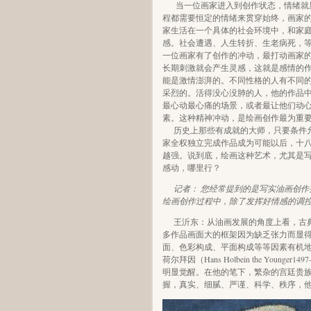
当一位画家进入到创作状态，情绪就
程都需要恒定的情绪来贯穿始终，画家
家生活在一个具体的社会环境中，和家
感。社会遭遇、人生转折、生老病死，
一位画家有了创作的冲动，最打动画家
长期刺激就会产生灵感，这就是感情的
能是激情澎湃的。不同性格的人有不同
采烈的。活得没心没肺的人，他的作品
最心动最心痛的场景，或者最让他们动
素。这种精神冲动，是绘画创作最为重
历史上那些有成就的大师，只要条件
家全权独立完成作品成为可能以后，十
越强。说到底，绘画这种艺术，尤其是
感动，哪里行？
记者： 您经常提到的是写实油画创
绘画创作过程中，除了发挥好情感的调
王沂东：从油画发展的角度上看，古
多作品画面大的框架因为缺乏张力而显
面、色彩构成、平面构成等等因素有机
荷尔拜因（Hans Holbein the Yo
明显觉醒。在他的笔下，繁杂的宫廷贵
握，真实、细腻、严谨、科学、秩序，