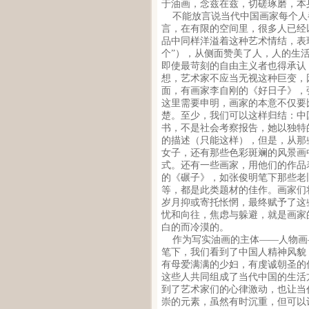
于油画，念兹在兹，切磋琢磨，本
不能放言说当代中国画家每个人
言，在有限的空间里，很多人已经
品中同样洋溢着这种艺术情结，表
个”），从侧面赞美了人，人的生
即使最苛刻的自由主义者也得承认
想，艺术家不应当无视这种巨变，
面，有画家李自刚的《好日子》，
这里需要申明，画家的本意不仅要
楚。至少，我们可以这样归结：中
书，不是社会考察报告，她以独特
的描述（只能这样），但是，从那
女子，还有那些色彩斑斓的风景画
式。还有一些画家，用他们的作品
的《碾子》，如张俊明笔下那些老
等，都是此类题材的佳作。画家们
岁月抑或寄托怅惘，最终赋予了这
忧和向往，焦虑与躲避，就是画家
白的而冷漠的。
作为写实油画的主体——人物画—
笔下，我们看到了中国人精神风貌
有母爱满满的少妇，有虔诚朝圣的
这些人共同组成了当代中国的生活
到了艺术家们的心律激动，也让当
崇的元素，虽然有时沉重，但可以