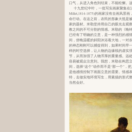
口气，从进入角色到结束，不能松懈。
十九世纪中叶，一批写实画家聚集在法国农村
Millet,1814-1875)的画家没
命行动。在这之前，农民的形象大抵是
家的题材。米勒坚持用自己的眼光去观
教之间的不可分割的情感。米勒的《晚
已经有了明确的立意，是一种强烈的感
间，傍晚温暖的斜阳沐浴着大地，一对
的神态刚刚可以捕捉得到，如果时间早
样的时空选择，让人物的边缘线的虚实
节，从而加强了人物浑厚的重量感。远
容易被观众注意到。我想，米勒在构思
间，选择“这个”动作而不是“那一个”，
是他感情控制下画面立意的需要。情感
特，去做实地环境写生，用素描的形式
当然会好。