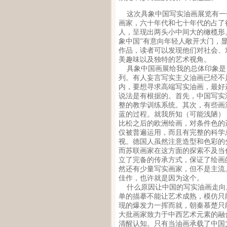
这次具象中国写实油画展览有一
画家，六十年代和七十年代的占了
人，呈现出两头小中间大的橄榄形
象中国”有意向年轻人敞开大门，
作品，读者可以发现他们对社会、
美趣味以及独特的艺术视角。
具象中国画展给我的总体印象是
列。有人妄言写实主义油画已经不
内，要想寻求高端写实油画，最好
说法是有根据的。首先，中国写实
整的教学训练系统。其次，有些画
蓝的过程。就我所知（可能浅陋）
比松之后的欧洲绘画，对条件色的
仅被普遍运用，而且有完整的科学
视。德国人虽然注意造型和色彩的
而苏联画家在这方面的探索不及当
立了完备的传承方式，保证了绘画
然还有少量写实画家，但不是主流
佳作，也许就是因为这个。
什么原因让中国的写实油画走向
单的描摹不能让艺术成熟，模仿只
现的爆发力一挥而就，朝秦慕楚只
大批画家致力于中西艺术元素的融
清醒认知。只有当油画承载了中国