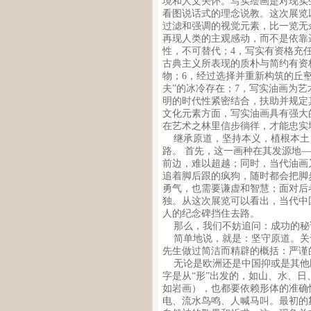
境和人文关怀。写实绘画是对现实
看图说话式的理念说教。这次展览
过滤和强调的视觉元素，比一览无
再现人类的主观感动，而不是依靠
性，不可替代；4，写实有资格充
古典主义所表现的质朴与简约有资
物；6，经过选择并重新构筑的丘
夫”的冰冷存在；7，写实油画为
明的时代性紧密结合，扶助并规定
文化元素方面，写实油画具有强大
在艺术之林里信步徜徉，才能忠实
继承原道，坚持本义，植根本土
路。 首先，这一画种在其发源地
前边，难以超越；同时，当代油画
追着脚后跟的疯狗，随时都会把脚
勇气，也需要谦虚和智慧；面对后
独。从这次展览可以看出，当代中
人的纪念碑挡住去路。
那么，我们不妨追问：成功的秘
简单地说，就是：坚守原道。关
先生做过简洁而精辟的概括：严谨
无论是欧洲还是中国抑或是其他
字是从“形”出发的，如山、水、
如岩画），也都要依赖形体的准确
电、流水鸟鸣、人喊马叫。最初的