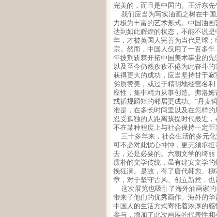
完美的，而且是中国的。王沂东先
我们应当为写实油画之树在中国
力极为丰富的艺术形式。中国油画
达到如此辉煌的状态，不能不说是
年，才被英国人完善为当代足球；
宗。然而，中国人仅用了一百多年
年披荆斩棘开拓中国美术事业的先
以及至今仍然孜孜不倦为此奋斗的
获得更大的成功，应当坚持甘于寂
劣质赞美，或过于精明地经营名利
应性，集中精力从事创造。弗洛姆
或循规蹈矩的邻居更成功。”丹麦
准是，在多长时间里以及在怎样的
忍受孤独的人距离孩提时代最近，
不在某种程度上与社会保持一定距
三十多年来，社会生活的多元化
可不必对此忧心忡忡，更无须承担
去，还是必要的。六朝文学的绮丽
质朴的文学传统，虽有建安文学的
挽狂澜。是故，有了唐代韩愈、柳
章，对于坚守古风、创立新意，也
这次展览也吸引了海外油画家的
带来了他们的优秀画作。海外的华
中国人的生活方式寄托着浓厚的感
参与，增加了此次画展的代表性和