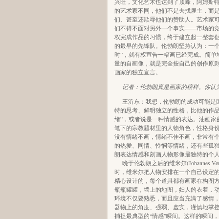
兴旺，文化艺术也达到了顶峰，阿姆斯
的艺术家不同，他们不是去找雇主，而
们、甚至还欺辱他们的赞助人。艺术家
们不得不面对另外一个事实——市场的
权完成作品的习惯，终于建立起一整套
的最早的先锋队。伦勃朗坚持认为：一个
时”，就有权宣告一幅画已经完成。简单
量的自画像，就是完全按自己的创作原
画家的独立宣言。
记者：伦勃朗真是画家的榜样。你认
王沂东：我想，伦勃朗的成功可能是
特的思考、鲜明独立的性格，比他的作品
绪”，或者说是一种情感的表达。油画家
笔下的宗教题材里的人物角色，性格身
没有情绪不画，情绪不佳不画，非常有
的热爱、同情、怜悯等情绪，还有些孤
朗表达情感和刻画人物形像最独特的个
晚于伦勃朗之后的维米尔(Johannes V
时，维米尔把人物安排在一个自己设定
精心设计的，每个道具都有画家在构图
瓶瓶罐罐，墙上的地图，妇人的衣着，
环境不仅要熟悉，而且应当充满了感情
器物上的角度、强弱、虚实，谨慎地掌
捕捉最典型的“情感”瞬间。这样的瞬间