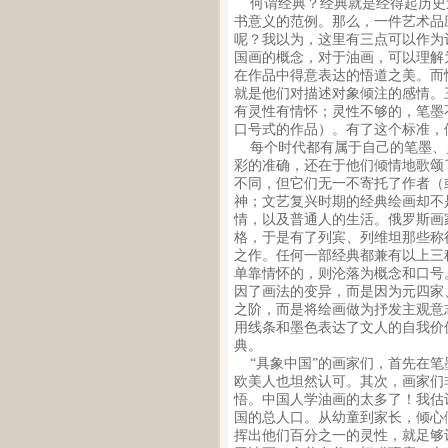
何谓经典？经典就是经得起历史
书意义的范例。那么，一件艺术品
呢？我以为，这里有三点可以作为
国画的概念，对于油画，可以理解
在作品中得意表达的悟道之美。而
就是他们对描述对象倾注的感情。
有灵性有情怀；灵性不够的，笔墨
口号式的作品）。有了这个标准，
每个时代都有属于自己的笔墨、
彩的准确，还在于他们倾情地歌颂
不同，但它们无一不寄托了作者（
神；文艺复兴时期的经典绘画却不
情，以及普通人的生活。俄罗斯画
格，于是有了列宾、列维坦那些称
之作。任何一部经典都兼有以上三
单靠情怀的，则沦落为概念和口号
因了画法的变异，而是因为元四家
之阶，而是将绘画做为抒发主观意
用线条和墨色表达了文人的自我价
典。
“具象中国”的画家们，首先在笔
欧美人也坦然认可。其次，画家们
悟。中国人学油画的太多了！我估
国的总人口。从幼童到家长，倾心
挥出他们百分之一的灵性，就足够