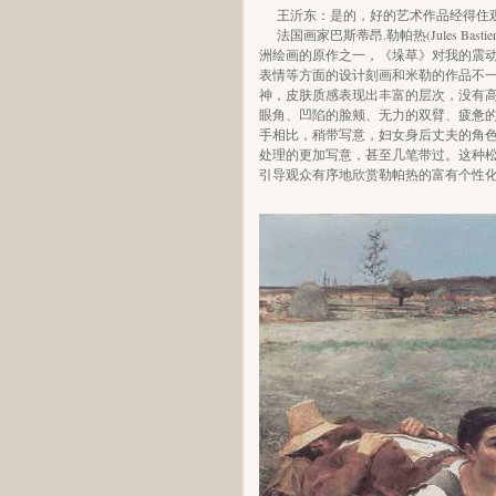
王沂东：是的，好的艺术作品经得住
法国画家巴斯蒂昂.勒帕热(Jules Bast
洲绘画的原作之一，《垛草》对我的震
表情等方面的设计刻画和米勒的作品不
神，皮肤质感表现出丰富的层次，没有
眼角、凹陷的脸颊、无力的双臂、疲惫
手相比，稍带写意，妇女身后丈夫的角
处理的更加写意，甚至几笔带过。这种
引导观众有序地欣赏勒帕热的富有个性