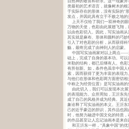
自然神的敬畏和祈求。这一现象并
类最初的艺术语言，就像树木的根
于实际存在的形体，没有实际的“形
发点，并因此具有立于不败之地的
上天不仅给了我们一双神奇的眼
万物的天使，色彩由此展翅飞翔，
以由色彩切入。因此，写实油画从
其实就是麻布、形体和颜料的巧妙
引入了对色彩的分析，从而获得科
觞，最终完成了由神到人的启蒙。
中国写实油画家对以上两点——
础上，完成了自身的基本功。可以
米勒的结构，都已后继有人。色彩
有所创新。如，条件色虽非中国人
索，因而获得了更为丰富的表现力
与他们在形体和色彩两方面密切相
中称之为经营位置）是写实油画的
由此切入，我们可以发现本次展
的表现能力。众所周知，王沂东先
成了自己的风格并成为经典。其近
象诠释了写实油画的本义。王沂东
己的近乎豪迈的胆识，其作品也因
时，他努力融进中国文化的特质，
的作品甚至让人忘记油画本是来自
和王沂东一样，“具象中国”的优