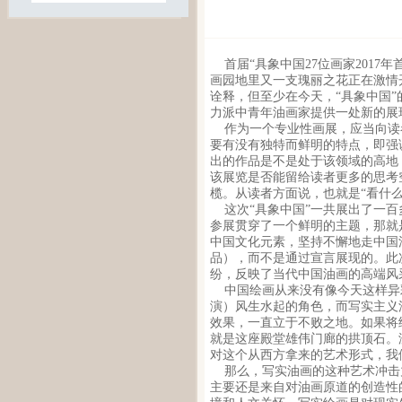
首届“具象中国27位画家2017
画园地里又一支瑰丽之花正在激情
诠释，但至少在今天，“具象中国
力派中青年油画家提供一处新的展
作为一个专业性画展，应当向读
要有没有独特而鲜明的特点，即强
出的作品是不是处于该领域的高地
该展览是否能留给读者更多的思考
榄。从读者方面说，也就是“看什么
这次“具象中国”一共展出了一百
参展贯穿了一个鲜明的主题，那就
中国文化元素，坚持不懈地走中国
品），而不是通过宣言展现的。此
纷，反映了当代中国油画的高端风
中国绘画从来没有像今天这样异
演）风生水起的角色，而写实主义
效果，一直立于不败之地。如果将
就是这座殿堂雄伟门廊的拱顶石。
对这个从西方拿来的艺术形式，我
那么，写实油画的这种艺术冲击
主要还是来自对油画原道的创造性