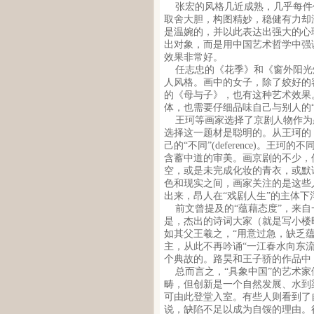
张宏的风格几近成熟，几乎每件
取舍大胆，构图精妙，稳健有力却
是温婉的，并以此表达出强大的心
出对象，而是用中国艺术哲学中强
效果非常好。
任志忠的《花季》和《窗外阳光
人风格。画中的女子，除了姣好的
的《母与子》，也有这种艺术效果
体，也需要仔细品味自己与别人的“
王珂等画家选择了京剧人物作为
选择这一题材是聪明的。从王珂的
己的“不同”(deference)。
含蓄中道的审美。画京剧的不少，
空，或是未完成化妆的青衣，或默
色和现实之间，画家关注的是这些
出来，昂人在“戏剧人生”的主体
前文曾提及的“蕴藉态度”，来自
是，杰出的诗词大家（就是写小楼
如其父王羲之，“用意过急，缺乏
主，从此不再吟诵“一江春水向东
个典故的。路昊和王子骄的作品中
总而言之，“具象中国”的艺术家
畴，但创新是一个自然发展、水到
可由此登堂入室。有些人则看到了
说，缺陷不足以成为自馁的理由。