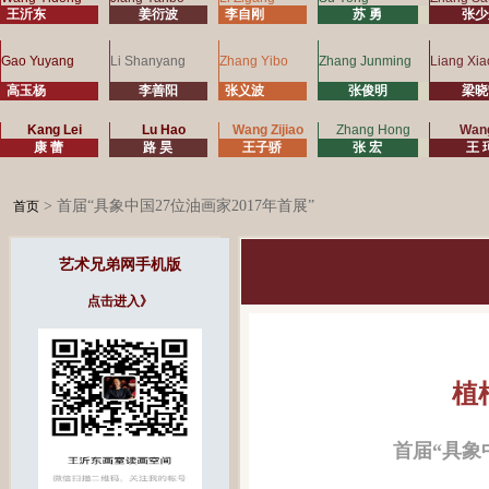
王沂东
姜衍波
李自刚
苏 勇
张少
Gao Yuyang
Li Shanyang
Zhang Yibo
Zhang Junming
Liang Xia
高玉杨
李善阳
张义波
张俊明
梁晓
Kang Lei
Lu Hao
Wang Zijiao
Zhang Hong
Wan
康 蕾
路 昊
王子骄
张 宏
王 
> 首届“具象中国27位油画家2017年首展”
首页
艺术兄弟网手机版
点击进入》
植
首届“具象中