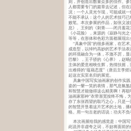
则，并创造出数量众多的佳作。参
人都需要专门的篇章去记述，但在
况：一个人灵光乍现，可能成就一
不能不承认：这个人的艺术技巧已
败笔。本次参展的作品，如张义波
息》、王剑的《刺青——闭月羞花
《小花脸》，来源的《寂静与光之
等等，在形体和色彩方面都展现出
“具象中国”的很多画家，在艺术
成造型，以绰约高妙的艺术手法表
的环境融合为一体，不激不厉，显
巴黎》，王子骄的《心界》，赵旸
主体的爱意相映生辉，热情扶摇，
出难得的“蕴藉态度”（唐后主李煜
起这次实至名归的展览。
具象中国写实油画家的创作实践
姿的一颦一笑的表情，那气息氤氲
和智慧才能做得这么精美啊！再聪
油画家那种“衣带渐宽按终不悔，为
存了东张西望的取巧之心，只是一
的智慧开垦着这片艺术的土地，播
格。用一句古老的话说：功夫不负
本次画展给我的感觉是：中国写
此说并非虚夸之词，不妨将面前的