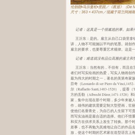
伦勃朗•马尔曼松•里因／《夜巡》（De Nac
尺寸：363 × 437cm／现藏于荷兰阿
记者：这真是一个很尴尬的事。如果
王沂东：是的。雇主从自己口袋里拿
讲，人物不可能施以平均的笔墨。就创
雇主的要求，也要尊重艺术规律。这是
记者：难道就没有品位高雅的雇主和
王沂东：当然有的，不但有，而且在
者们对写实绘画的热爱，写实人物画创作
最为伟大的时期之一，著名的美第奇家族（M
芬奇（Leonardo di ser Piero da Vinci,
尔（Raffaello Santi,1483-1520），提香（
方的丢勒（Albrecht Dürer,1471-1528）
家，集中出现在那个时期，多少年来被
作，雄伟的建筑需要定制大型壁画，壮
使他们名垂青史，为自己的人生留下可
而写实油画是最合适的选择。他们不惜
和买方在供求关系上发生了转换。那个
差事，也不再勉为其难地让自己的作品
放，使这个时期的艺术家在造型语言上