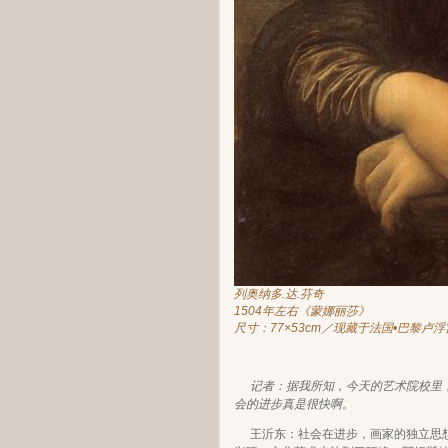
列奥纳多.达.芬奇
1504年左右《蒙娜丽莎》
尺寸：77×53cm／现藏于法国•巴黎卢浮
记者：据我所知，今天的艺术院校里
会的进步真是很快啊。
王沂东：社会在进步，画家的独立思